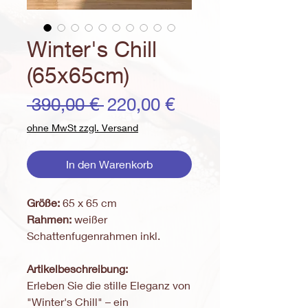
Winter's Chill
(65x65cm)
Standardpreis
Sale-
 390,00 € 
220,00 €
Preis
ohne MwSt zzgl. Versand
In den Warenkorb
Größe:
65 x 65 cm
Rahmen:
weißer
Schattenfugenrahmen inkl.
Artikelbeschreibung:
Erleben Sie die stille Eleganz von
"Winter's Chill" – ein