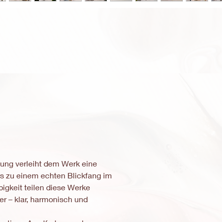
eis
le-
eis
ng verleiht dem Werk eine
s zu einem echten Blickfang im
bigkeit teilen diese Werke
r – klar, harmonisch und