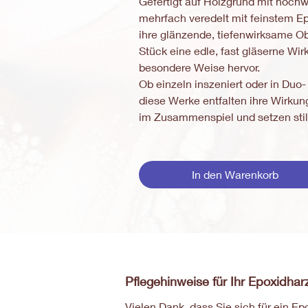
Gefertigt auf Holzgrund mit hochw
mehrfach veredelt mit feinstem E
ihre glänzende, tiefenwirksame Ob
Stück eine edle, fast gläserne Wir
besondere Weise hervor.
Ob einzeln inszeniert oder in Duo
diese Werke entfalten ihre Wirkun
im Zusammenspiel und setzen stilv
In den Warenkorb
Pflegehinweise für Ihr Epoxidha
Vielen Dank, dass Sie sich für ein E