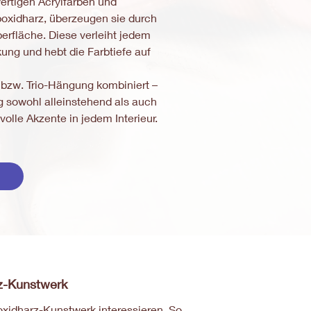
ertigen Acrylfarben und
poxidharz, überzeugen sie durch
erfläche. Diese verleiht jedem
kung und hebt die Farbtiefe auf
- bzw. Trio-Hängung kombiniert –
g sowohl alleinstehend als auch
olle Akzente in jedem Interieur.
rz-Kunstwerk
poxidharz-Kunstwerk interessieren. So