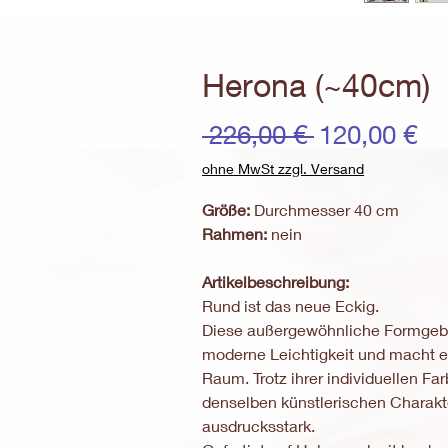
Herona (~40cm)
Standardpr
Sa
 226,00 € 
120,00 €
Pr
ohne MwSt zzgl. Versand
Größe:
Durchmesser 40 cm
Rahmen:
nein
Artikelbeschreibung:
Rund ist das neue Eckig.
Diese außergewöhnliche Formgebu
moderne Leichtigkeit und macht e
Raum. Trotz ihrer individuellen Far
denselben künstlerischen Charakte
ausdrucksstark.