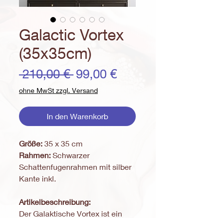
Galactic Vortex
(35x35cm)
Standardpreis
Sale-
 210,00 € 
99,00 €
Preis
ohne MwSt zzgl. Versand
In den Warenkorb
Größe:
35 x 35 cm
Rahmen:
Schwarzer
Schattenfugenrahmen mit silber
Kante inkl.
Artikelbeschreibung:
Der Galaktische Vortex ist ein