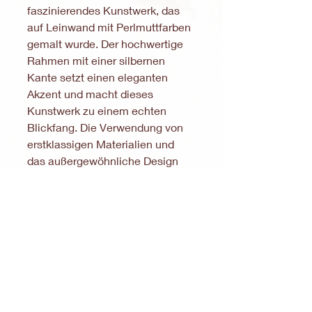
faszinierendes Kunstwerk, das
auf Leinwand mit Perlmuttfarben
gemalt wurde. Der hochwertige
Rahmen mit einer silbernen
Kante setzt einen eleganten
Akzent und macht dieses
Kunstwerk zu einem echten
Blickfang. Die Verwendung von
erstklassigen Materialien und
das außergewöhnliche Design
machen den Galaktischen Vortex
zu einem einzigartigen
Kunstwerk.
Notiz:
Gemäß § 19 Abs. 1 UStG wird
keine Umsatzsteuer ausgewiesen.
© Copyright M.Patan