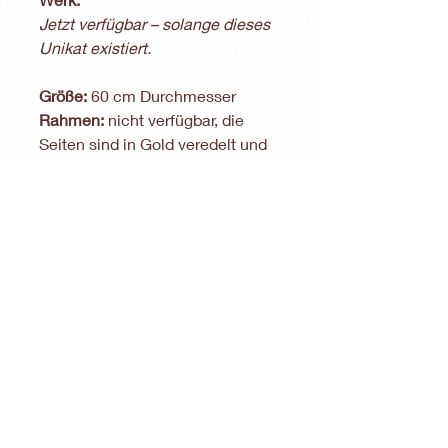
Jetzt verfügbar – solange dieses
Unikat existiert.
Größe:
60 cm Durchmesser
Rahmen:
nicht verfügbar, die
Seiten sind in Gold veredelt und
geben dem Werk den passenden
Abschluss
Lieferumfang:
Sicher & liebevoll verpacktes
Kunstwerk
Handgeschriebene
Dankeskarte
Künstlerpostkarte zum
Weitergeben
Siegel-Umschlag mit
Echtheitszertifikat
Kann in jede Richtung